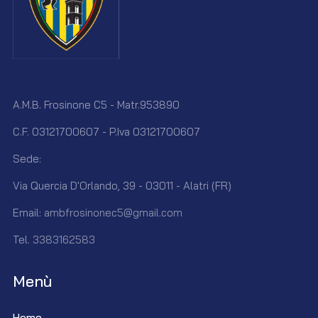
A.M.B. Frosinone C5 - Matr.953890
C.F. 03121700607 - P.Iva 03121700607
Sede:
Via Quercia D'Orlando, 39 - 03011 - Alatri (FR)
Email:
ambfrosinonec5@gmail.com
Tel.
3383162583
Menù
Home