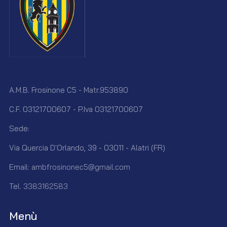
A.M.B. Frosinone C5 - Matr.953890
C.F. 03121700607 - P.Iva 03121700607
Sede:
Via Quercia D'Orlando, 39 - 03011 - Alatri (FR)
Email:
ambfrosinonec5@gmail.com
Tel.
3383162583
Menù