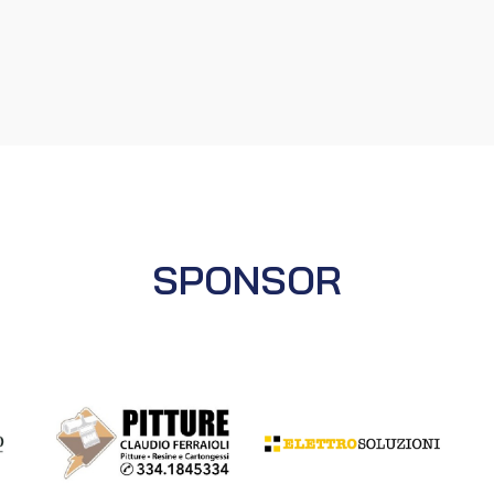
manteniamo meritatamente la
categoria 💪🏻
Complimenti a tutte le ragazze a allo
staff tecnico.
SPONSOR