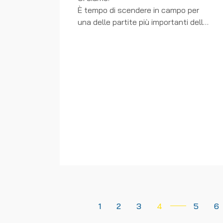
È tempo di scendere in campo per
una delle partite più importanti della
stagione.
Mister Cerica:
"Siamo pronti per
questo playoff. I ragazzi si stanno
allenando davvero bene e dal punto
di vista del gioco sono migliorati
molto.
La squadra che affronteremo è
arrivata prima nel proprio girone e
sarà una bella sfida. Noi andremo in
casa loro per metterli in difficoltà e
passare il turno.
Per prepararci meglio, venerdì
faremo un allenamento di rifinitura
1
2
3
4
5
6
insieme ai ragazzi dell'under 19 e