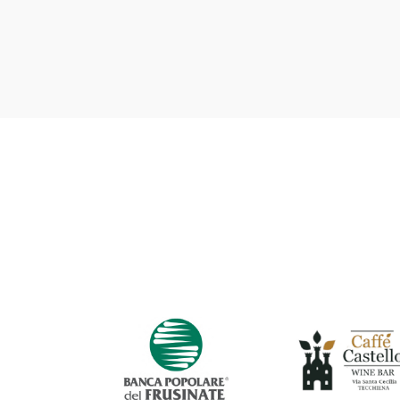
della prima squadra, sotto le direttive
di Mister Cellitti.
Spero che i ragazzi si divertano e
giochino come un gruppo unito
perché questo farà la differenza".