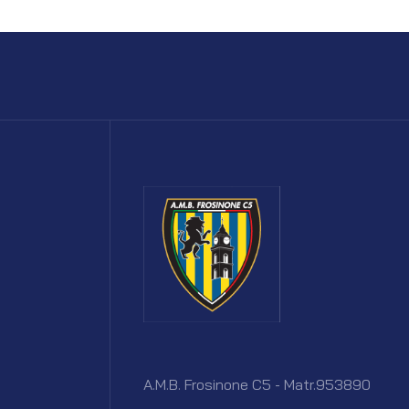
A.M.B. Frosinone C5 - Matr.953890