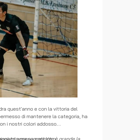
dra quest'anno e con la vittoria del
a permesso di mantenere la categoria, ha
n i nostri colori addosso.
mpionato appena concluso:
raggiunto ma soprattutto è grande la