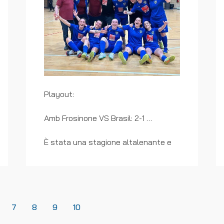
Playout:
Amb Frosinone VS Brasil: 2-1
È stata una stagione altalenante e
complicata.
Lunga e difficile.
Ma grazie ai risultati positivi ottenuti
nell'ultimo mese e alla vittoria nella
gara secca del playout, giocata
7
8
9
10
davanti ad un buon pubblico,