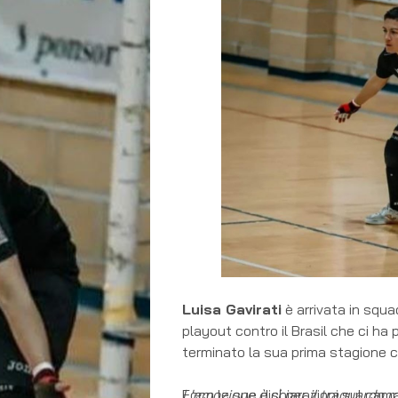
Luisa Gavirati
è arrivata in squa
playout contro il Brasil che ci h
terminato la sua prima stagione co
Ecco le sue dichiarazioni sul ca
L'emozione è sì per il traguardo 