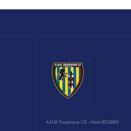
A.M.B. Frosinone C5 - Matr.953890