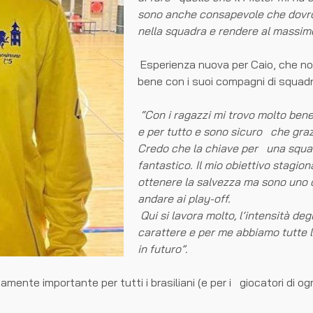
sono anche consapevole che dovrò
nella squadra e rendere al massimo
Esperienza nuova per Caio, che no
bene con i suoi compagni di squadr
“Con i ragazzi mi trovo molto bene
e per tutto e sono sicuro che graz
Credo che la chiave per una squad
fantastico. Il mio obiettivo stagio
ottenere la salvezza ma sono uno
andare ai play-off.
Qui si lavora molto, l’intensità de
carattere e per me abbiamo tutte le
in futuro”.
amente importante per tutti i brasiliani (e per i giocatori di og